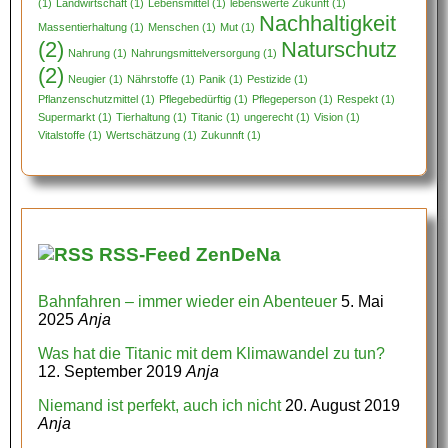
(1)
Landwirtschaft
(1)
Lebensmittel
(1)
lebenswerte Zukunft
(1)
Nachhaltigkeit
Massentierhaltung
(1)
Menschen
(1)
Mut
(1)
(2)
Naturschutz
Nahrung
(1)
Nahrungsmittelversorgung
(1)
(2)
Neugier
(1)
Nährstoffe
(1)
Panik
(1)
Pestizide
(1)
Pflanzenschutzmittel
(1)
Pflegebedürftig
(1)
Pflegeperson
(1)
Respekt
(1)
Supermarkt
(1)
Tierhaltung
(1)
Titanic
(1)
ungerecht
(1)
Vision
(1)
Vitalstoffe
(1)
Wertschätzung
(1)
Zukunnft
(1)
RSS-Feed ZenDeNa
Bahnfahren – immer wieder ein Abenteuer
5. Mai
2025
Anja
Was hat die Titanic mit dem Klimawandel zu tun?
12. September 2019
Anja
Niemand ist perfekt, auch ich nicht
20. August 2019
Anja