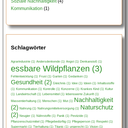
Soziale Nachhaltigkeit
(4)
Kommunikation
(1)
Schlagwörter
Agrarindustrie
(1)
Andersdenkende
(1)
Angst
(1)
Denkanstoß
(1)
essbare Wildpflanzen
(3)
Fehlentwicklung
(1)
Frust
(1)
Garten
(1)
Gedanken
(1)
Gesundheit
(2)
Gleichnis
(1)
Idee
(1)
Ideen
(1)
Inhaltsstoffe
(1)
Kommunikation
(1)
Kontrolle
(1)
Konzerne
(1)
Krankes Kind
(1)
Kultur
(1)
Landwirtschaft
(1)
Lebensmittel
(1)
lebenswerte Zukunft
(1)
Nachhaltigkeit
Massentierhaltung
(1)
Menschen
(1)
Mut
(1)
(2)
Naturschutz
Nahrung
(1)
Nahrungsmittelversorgung
(1)
(2)
Neugier
(1)
Nährstoffe
(1)
Panik
(1)
Pestizide
(1)
Pflanzenschutzmittel
(1)
Pflegebedürftig
(1)
Pflegeperson
(1)
Respekt
(1)
Supermarkt
(1)
Tierhaltung
(1)
Titanic
(1)
ungerecht
(1)
Vision
(1)